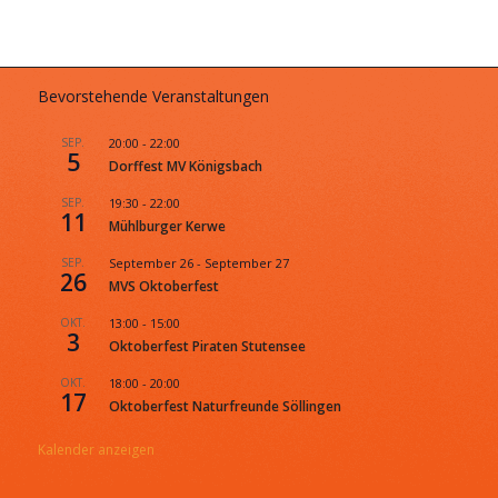
Bevorstehende Veranstaltungen
SEP.
20:00
-
22:00
5
Dorffest MV Königsbach
SEP.
19:30
-
22:00
11
Mühlburger Kerwe
SEP.
September 26
-
September 27
26
MVS Oktoberfest
OKT.
13:00
-
15:00
3
Oktoberfest Piraten Stutensee
OKT.
18:00
-
20:00
17
Oktoberfest Naturfreunde Söllingen
Kalender anzeigen