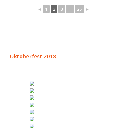
◄
1
2
3
...
25
►
Oktoberfest 2018