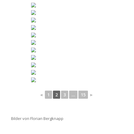
◄
1
2
3
...
15
►
Bilder von Florian Bergknapp