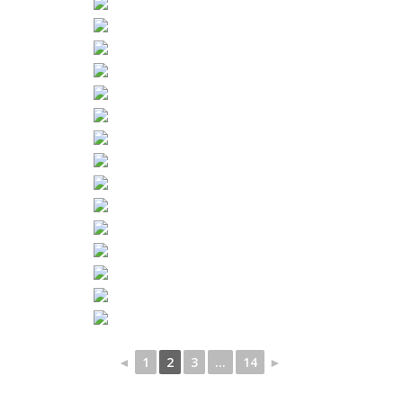
◄
1
2
3
...
14
►