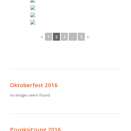
◄
1
2
3
...
5
►
Oktoberfest 2016
no images were found
Prunksitzung 2016