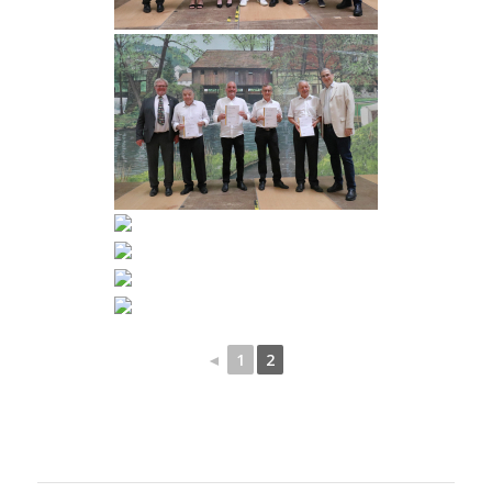
◄
1
2