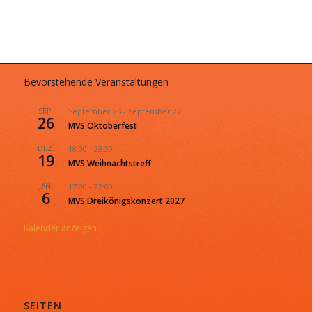
Bevorstehende Veranstaltungen
SEP.
September 26
-
September 27
26
MVS Oktoberfest
DEZ.
18:00
-
23:30
19
MVS Weihnachtstreff
JAN.
17:00
-
22:00
6
MVS Dreikönigskonzert 2027
Kalender anzeigen
SEITEN