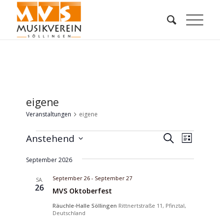
eigene
Veranstaltungen
eigene
Veranstaltungen
Veransta
Verans
Anstehend
Suche
Liste
Ansich
Suche
Datum
Naviga
September 2026
wählen.
und
Ansichte
September 26
-
September 27
SA.
26
MVS Oktoberfest
Navigati
Räuchle-Halle Söllingen
Rittnertstraße 11, Pfinztal,
Deutschland