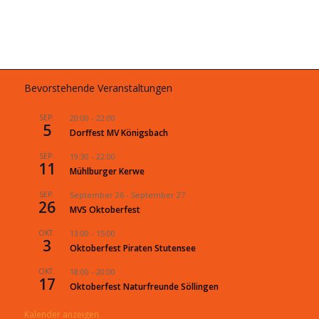
Bevorstehende Veranstaltungen
SEP.
20:00
-
22:00
5
Dorffest MV Königsbach
SEP.
19:30
-
22:00
11
Mühlburger Kerwe
SEP.
September 26
-
September 27
26
MVS Oktoberfest
OKT.
13:00
-
15:00
3
Oktoberfest Piraten Stutensee
OKT.
18:00
-
20:00
17
Oktoberfest Naturfreunde Söllingen
Kalender anzeigen