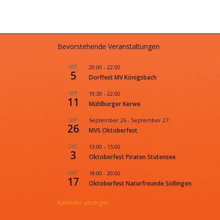
Bevorstehende Veranstaltungen
SEP.
20:00
-
22:00
5
Dorffest MV Königsbach
SEP.
19:30
-
22:00
11
Mühlburger Kerwe
SEP.
September 26
-
September 27
26
MVS Oktoberfest
OKT.
13:00
-
15:00
3
Oktoberfest Piraten Stutensee
OKT.
18:00
-
20:00
17
Oktoberfest Naturfreunde Söllingen
Kalender anzeigen