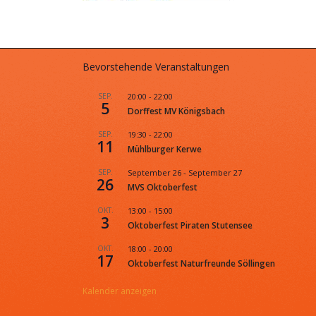
Bevorstehende Veranstaltungen
SEP.
20:00
-
22:00
5
Dorffest MV Königsbach
SEP.
19:30
-
22:00
11
Mühlburger Kerwe
SEP.
September 26
-
September 27
26
MVS Oktoberfest
OKT.
13:00
-
15:00
3
Oktoberfest Piraten Stutensee
OKT.
18:00
-
20:00
17
Oktoberfest Naturfreunde Söllingen
Kalender anzeigen