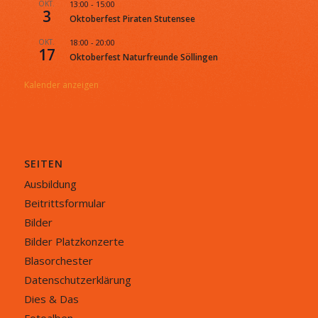
OKT.
13:00
-
15:00
3
Oktoberfest Piraten Stutensee
OKT.
18:00
-
20:00
17
Oktoberfest Naturfreunde Söllingen
Kalender anzeigen
SEITEN
Ausbildung
Beitrittsformular
Bilder
Bilder Platzkonzerte
Blasorchester
Datenschutzerklärung
Dies & Das