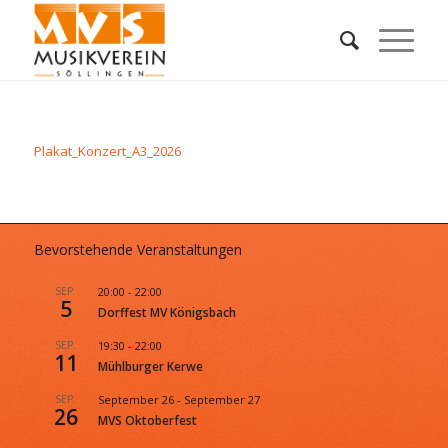
Plakat_Konzert_A3_2026
Bevorstehende Veranstaltungen
SEP.
20:00
-
22:00
5
Dorffest MV Königsbach
SEP.
19:30
-
22:00
11
Mühlburger Kerwe
SEP.
September 26
-
September 27
26
MVS Oktoberfest