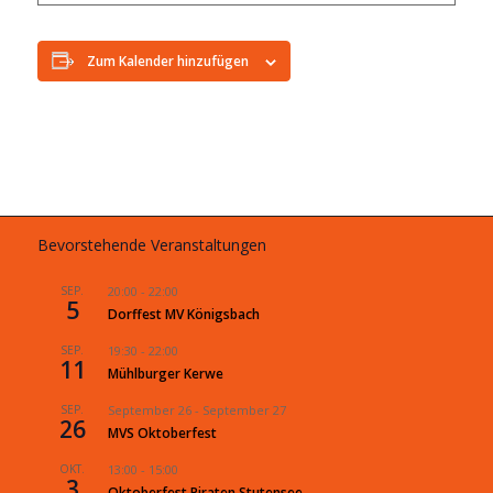
Zum Kalender hinzufügen
Bevorstehende Veranstaltungen
SEP.
20:00
-
22:00
5
Dorffest MV Königsbach
SEP.
19:30
-
22:00
11
Mühlburger Kerwe
SEP.
September 26
-
September 27
26
MVS Oktoberfest
OKT.
13:00
-
15:00
3
Oktoberfest Piraten Stutensee