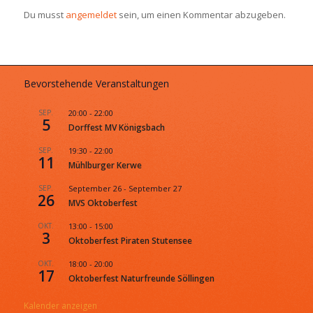
Du musst
angemeldet
sein, um einen Kommentar abzugeben.
Bevorstehende Veranstaltungen
SEP.
20:00
-
22:00
5
Dorffest MV Königsbach
SEP.
19:30
-
22:00
11
Mühlburger Kerwe
SEP.
September 26
-
September 27
26
MVS Oktoberfest
OKT.
13:00
-
15:00
3
Oktoberfest Piraten Stutensee
OKT.
18:00
-
20:00
17
Oktoberfest Naturfreunde Söllingen
Kalender anzeigen