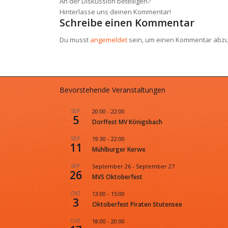
An der Diskussion beteiligen?
Hinterlasse uns deinen Kommentar!
Schreibe einen Kommentar
Du musst
angemeldet
sein, um einen Kommentar abz
Bevorstehende Veranstaltungen
SEP.
20:00
-
22:00
5
Dorffest MV Königsbach
SEP.
19:30
-
22:00
11
Mühlburger Kerwe
SEP.
September 26
-
September 27
26
MVS Oktoberfest
OKT.
13:00
-
15:00
3
Oktoberfest Piraten Stutensee
OKT.
18:00
-
20:00