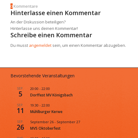
0
Kommentare
Hinterlasse einen Kommentar
An der Diskussion beteiligen?
Hinterlasse uns deinen Kommentar!
Schreibe einen Kommentar
Du musst
angemeldet
sein, um einen Kommentar abzugeben.
Bevorstehende Veranstaltungen
SEP.
20:00
-
22:00
5
Dorffest MV Königsbach
SEP.
19:30
-
22:00
11
Mühlburger Kerwe
SEP.
September 26
-
September 27
26
MVS Oktoberfest