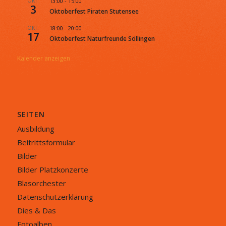
OKT.
13:00
-
15:00
3
Oktoberfest Piraten Stutensee
OKT.
18:00
-
20:00
17
Oktoberfest Naturfreunde Söllingen
Kalender anzeigen
SEITEN
Ausbildung
Beitrittsformular
Bilder
Bilder Platzkonzerte
Blasorchester
Datenschutzerklärung
Dies & Das
Fotoalben